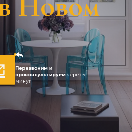
в Новом
Перезвоним и
проконсультируем
через 5
минут