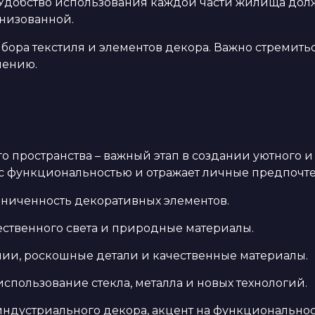
Удобство использования каждой части жилища долж
анизованной.
выбора текстиля и элементов декора. Важно стремит
лению.
 пространства – важный этап в создании уютного 
 с функциональностью и отражает личные предпочт
ниченность декоративных элементов.
тественного света и природные материалы.
нии, роскошные детали и качественные материалы.
спользование стекла, металла и новых технологий.
 индустриального декора, акцент на функциональнос