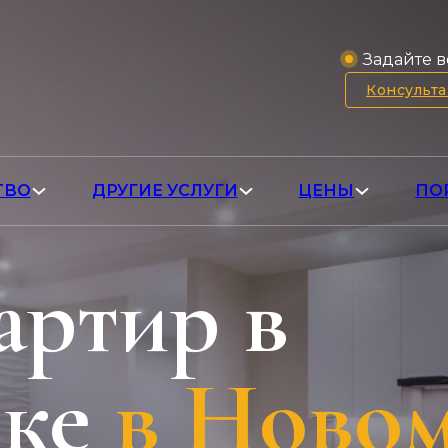
Задайте в
Консульт
ТВО
ДРУГИЕ УСЛУГИ
ЦЕНЫ
ПО
артир в
ке
в Ново