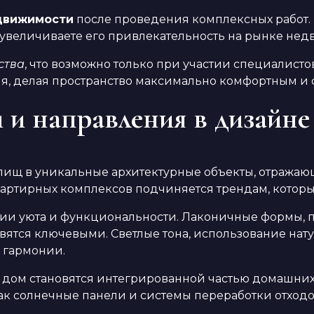
движимости
после проведения комплексных работ. 
увеличиваете его привлекательность на рынке нед
ства
, что возможно только при участии специалисто
ния, делая пространство максимально комфортным 
и направления в дизайне 
илищ в уникальные архитектурные объекты, отража
артирных комплексов подчиняется трендам, которы
нии уюта и функциональности. Лаконичные формы, 
тся ключевыми. Светлые тона, использование натур
 гармонии.
й дом становятся интегрированной частью домашних
как солнечные панели и системы переработки отход