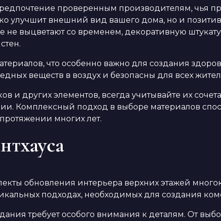
 предпочтение проверенным производителям, чья п
о улучшит внешний вид вашего дома, но и позитив
е не выцветают со временем, декоративную штукату
стен.
атериалов, что особенно важно для создания здор
редных веществ в воздух и безопасны для всех жит
ков и других элементов, всегда учитывайте их сочет
ии. Комплексный подход в выборе материалов спос
 протяжении многих лет.
нтхауса
пекты обновления интерьера верхних этажей много
кальных подходах, необходимых для создания комф
ания требует особого внимания к деталям. От выб