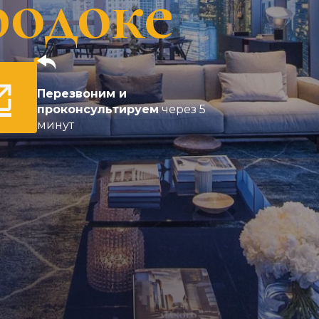
родоке
Перезвоним и
проконсультируем
через 5
минут