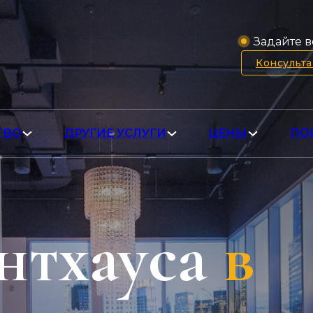
Задайте в
Консульт
ТВО
ДРУГИЕ УСЛУГИ
ЦЕНЫ
ПО
нтхауса
в