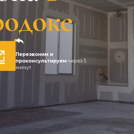
родоке
Перезвоним и
проконсультируем
через 5
минут