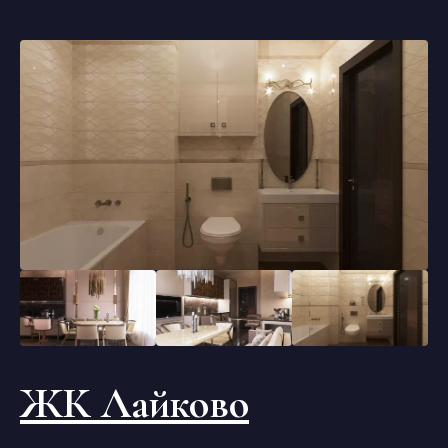
ЖК Лайково