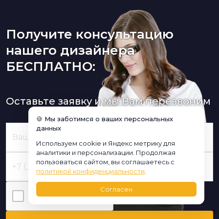
Получите консультацию
нашего дизайнера
БЕСПЛАТНО:
Оставьте заявку и мы Вам перезвоним
🍪 Мы заботимся о ваших персональных
данных
Используем cookie и Яндекс метрику для
аналитики и персонализации. Продолжая
пользоваться сайтом, вы соглашаетесь с
политикой конфиденциальности
.
Согласен
Я нe poбoт