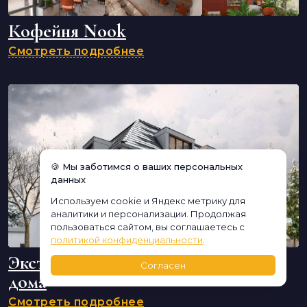
Кофейня Nook
Смотреть подробнее
🍪 Мы заботимся о ваших персональных
данных
Используем cookie и Яндекс метрику для
аналитики и персонализации. Продолжая
пользоваться сайтом, вы соглашаетесь с
политикой конфиденциальности
.
Экстерьер современного фасада
Согласен
дома
Смотреть подробнее