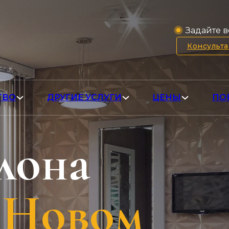
Задайте в
Консульт
ТВО
ДРУГИЕ УСЛУГИ
ЦЕНЫ
ПО
лона
 Новом