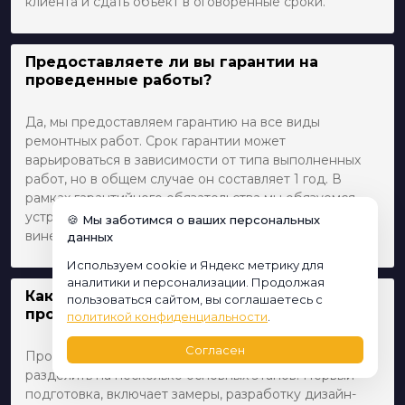
клиента и сдать объект в оговоренные сроки.
Предоставляете ли вы гарантии на
проведенные работы?
Да, мы предоставляем гарантию на все виды
ремонтных работ. Срок гарантии может
варьироваться в зависимости от типа выполненных
работ, но в общем случае он составляет 1 год. В
рамках гарантийного обязательства мы обязуемся
устранить любые недостатки, возникшие по нашей
🍪 Мы заботимся о ваших персональных
вине, без дополнительной платы за это.
данных
Используем cookie и Яндекс метрику для
аналитики и персонализации. Продолжая
Какие основные этапы включает в себя
пользоваться сайтом, вы соглашаетесь с
процесс ремонта бутиков и шоурумов?
политикой конфиденциальности
.
Согласен
Процесс ремонта бутиков и шоурумов можно
разделить на несколько основных этапов. Первый –
подготовка, включает замеры, разработку дизайн-