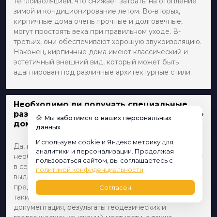
теплоизоляцией, что снижает затраты на отопление
зимой и кондиционирование летом. Во-вторых,
кирпичные дома очень прочные и долговечные,
могут простоять века при правильном уходе. В-
третьих, они обеспечивают хорошую звукоизоляцию.
Наконец, кирпичные дома имеют классический и
эстетичный внешний вид, который может быть
адаптирован под различные архитектурные стили.
Необходимо ли получать специальные
разрешения на строительство кирпичного
🍪 Мы заботимся о ваших персональных
дома?
данных
Используем cookie и Яндекс метрику для
Да, перед началом строительства кирпичного дома
аналитики и персонализации. Продолжая
необходимо получить ряд разрешений. Это включает
пользоваться сайтом, вы соглашаетесь с
в себя разрешение на строительство, которое
политикой конфиденциальности
.
выдается местными строительными властями после
предоставления всех необходимых документов. К
Согласен
таким документам относятся проектная
документация, результаты геодезических и