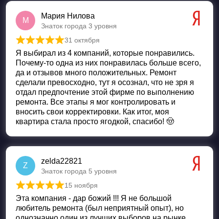
Мария Нилова
М
Знаток города 3 уровня
31 октября
Оценка
5
из 5
Я выбирал из 4 компаний, которые понравились.
Почему-то одна из них понравилась больше всего,
да и отзывов много положительных. Ремонт
сделали превосходно, тут я осознал, что не зря я
отдал предпочтение этой фирме по выполнению
ремонта. Все этапы я мог контролировать и
вносить свои корректировки. Как итог, моя
квартира стала просто ягодкой, спасибо! 🤠
zelda22821
Z
Знаток города 5 уровня
15 ноября
Оценка
5
из 5
Эта компания - дар божий !!! Я не большой
любитель ремонта (был неприятный опыт), но
однозначно один из лучших выборов на рынке.