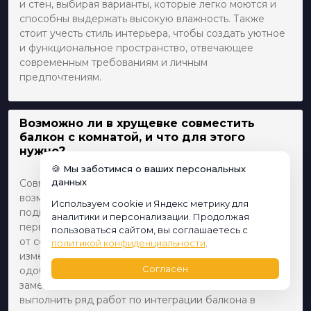
и стен, выбирая варианты, которые легко моются и
способны выдержать высокую влажность. Также
стоит учесть стиль интерьера, чтобы создать уютное
и функциональное пространство, отвечающее
современным требованиям и личным
предпочтениям.
Возможно ли в хрущевке совместить
балкон с комнатой, и что для этого
нужно?
🍪 Мы заботимся о ваших персональных
данных
Совместить балкон с комнатой в хрущевке вполне
возможно, однако этот процесс требует тщательной
Используем cookie и Яндекс метрику для
подготовки и соблюдения строительных норм. В
аналитики и персонализации. Продолжая
первую очередь необходимо получить разрешение
пользоваться сайтом, вы соглашаетесь с
от соответствующих инстанций, так как такие
политикой конфиденциальности
.
изменения влияют на конструкцию здания. После
Согласен
одобрения проекта потребуется утеплить балкон,
заменить остекление на более качественное и
выполнить ряд работ по интеграции балкона в