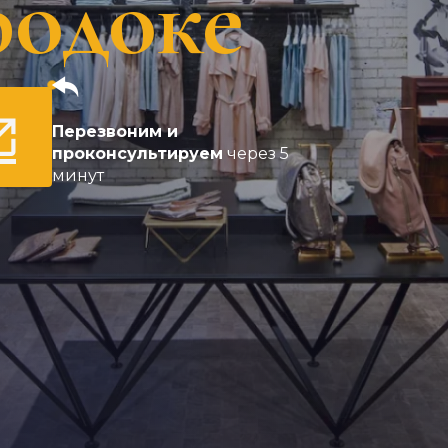
родоке
Перезвоним и
проконсультируем
через 5
минут