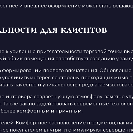
утреннее и внешнее оформление может стать решаю
ьности для клиентов
е к усилению притягательности торговой точки вы
й облик помещения способствует созданию у зайдя
формировании первого впечатления. Обновление ас
 увеличить интерес со стороны проходящих мимо п
вать качество и уникальность предлагаемых товаро
интерьера создает нужную атмосферу, заметно улу
. Также важно задействовать современные техноло
а более комфортным и приятным.
телей. Комфортное расположение предметов, наличи
ное покупателем внутри, и стимулируют совершение